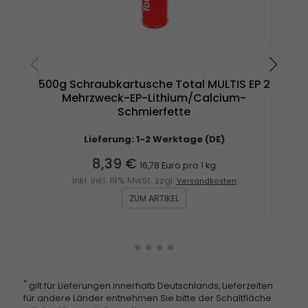
500g Schraubkartusche Total MULTIS EP 2
40
Mehrzweck-EP-Lithium/Calcium-
Schmierfette
Lieferung: 1-2 Werktage (DE)
8,39 €
16,78 Euro pro 1 kg
inkl. inkl. 19% MwSt. zzgl.
Versandkosten
ZUM ARTIKEL
*
gilt für Lieferungen innerhalb Deutschlands, Lieferzeiten
für andere Länder entnehmen Sie bitte der Schaltfläche