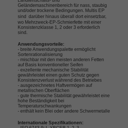
Landwirtschafts- und
Geländemaschinenbereich für nass, staubig
und/oder trockene Bedingungen. Multis EP
sind
darüber hinaus überall dort einsetzbar,
wo Mehrzweck-EP-Schmierfette mit einer
Konsistenzklasse 1, 2 oder 3 erforderlich
sind.
Anwendungsvorteile:
- breite Anwendungspalette ermöglicht
Sortenrationalisierung
- mischbar mit den meisten anderen Fetten
auf Basis konventioneller Seifen
- exzellente mechanische Stabilität
gewährleistet einen guten Schutz gegen
Konsistenzverlust während des Betriebes
- ausgezeichnetes Haftvermögen auf
metallischen Oberflächen
- gute thermische Stabilität gewährleistet eine
hohe Beständigkeit bei
Temperaturschwankungen
- enthält kein Blei oder andere Schwermetalle
Internationale Spezifikationen:
- ISO 6743-9: L-XBCEB 1, 2, 3