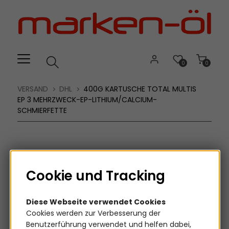
Willkommen.
Verwenden
Sie
ALT
+
B
0
0
für
das
VERSAND
DHL
400G KARTUSCHE TOTAL MULTIS
Barrierefreiheitsmenü
EP 3 MEHRZWECK-EP-LITHIUM/CALCIUM-
SCHMIERFETTE
und
ALT
+
I,
um
direkt
Cookie und Tracking
zum
Inhalt
Diese Webseite verwendet Cookies
zu
Cookies werden zur Verbesserung der
springen.
Benutzerführung verwendet und helfen dabei,