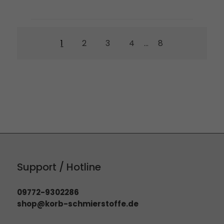
1
2
3
4
8
...
Support / Hotline
09772-9302286
shop@korb-schmierstoffe.de