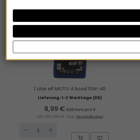
1 Liter elf MOTO 4 Road 10W-40
Lieferung: 1-2 Werktage (DE)
8,99 €
8,99 Euro pro 1l
inkl. 19% MwSt. zzgl.
Versandkosten
DOWN
UP