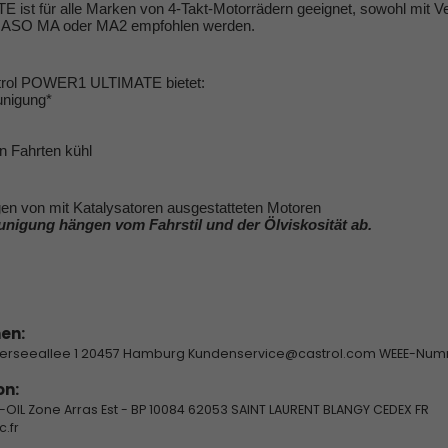
st für alle Marken von 4-Takt-Motorrädern geeignet, sowohl mit Ve
wo JASO MA oder MA2 empfohlen werden.
strol POWER1 ULTIMATE bietet:
unigung*
en Fahrten kühl
gen von mit Katalysatoren ausgestatteten Motoren
eunigung hängen vom Fahrstil und der Ölviskosität ab.
en:
erseeallee 1 20457 Hamburg Kundenservice@castrol.com WEEE-Num
on:
L Zone Arras Est - BP 10084 62053 SAINT LAURENT BLANGY CEDEX FR
.fr