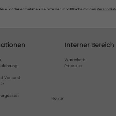
andere Länder entnehmen Sie bitte der Schaltfläche mit den
Versandinf
mationen
Interner Bereich
m
Warenkorb
belehrung
Produkte
nd Versand
tz
vergessen
Home