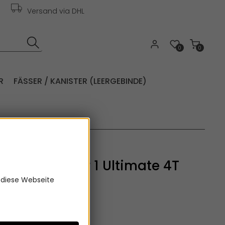
Versand via DHL
0
0
R
FÄSSER / KANISTER (LEERGEBINDE)
 Castrol Power 1 Ultimate 4T
0
 diese Webseite
:
0556150
ol Power 1 Racing 4T 10W-50)