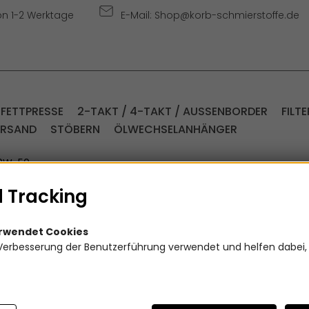
on 1-2 Werktage
E-Mail: Shop@korb-schmierstoffe.de
 FETTPRESSE
2-TAKT / 4-TAKT / AUSSENBORDER
FILTE
ERSAND
STÖBERN
ÖLWECHSELANHÄNGER
10W-50
 Tracking
4 Liter
erwendet Cookies
10W-5
Verbesserung der Benutzerführung verwendet und helfen dabei,
Artikelnummer
(vorher Castr