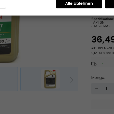
Spezifikatione
- API SN
- JASO MA2
36,4
inkl. 19% MwSt 
9,12 Euro pro 1l
*
Menge:
DOW