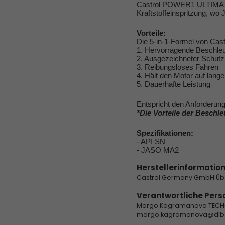
Castrol POWER1 ULTIMATE i
Kraftstoffeinspritzung, 
Vorteile:
Die 5-in-1-Formel von Ca
1. Hervorragende Beschle
2. Ausgezeichneter Schutz
3. Reibungsloses Fahren
4. Hält den Motor auf lang
5. Dauerhafte Leistung
Entspricht den Anforderun
*Die Vorteile der Beschl
Spezifikationen:
- API SN
- JASO MA2
Herstellerinformation
Castrol Germany GmbH Üb
Verantwortliche Pers
Margo Kagramanova TECH-OI
margo.kagramanova@dlbc