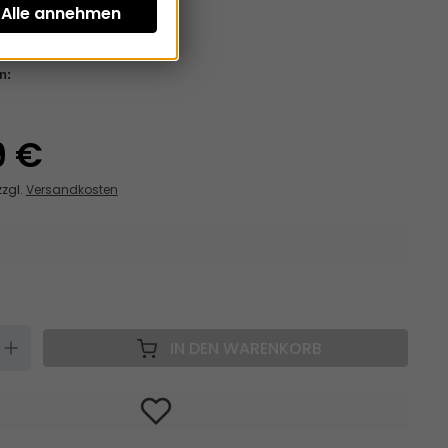
n:
9 €
zzgl.
Versandkosten
N
UP
IN DEN WARENKORB