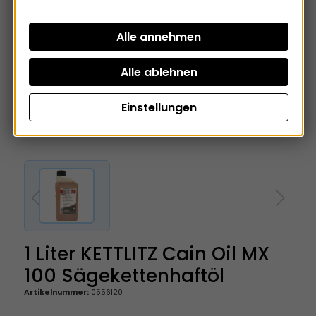
Einstellungen
1 Liter KETTLITZ Cain Oil MX
100 Sägekettenhaftöl
Artikelnummer:
0556120