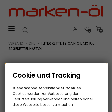
Willkommen.
Verwenden
Sie
ALT
+
B
0
0
für
das
VERSAND
DHL
1 LITER KETTLITZ CAIN OIL MX 100
Barrierefreiheitsmenü
SÄGEKETTENHAFTÖL
und
ALT
+
I,
Cookie und Tracking
um
direkt
Diese Webseite verwendet Cookies
zum
Cookies werden zur Verbesserung der
Inhalt
Benutzerführung verwendet und helfen dabei,
zu
diese Webseite besser zu machen.
springen.