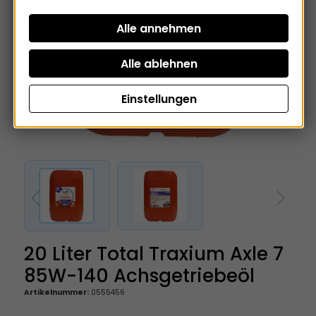
Einstellungen
20 Liter Total Traxium Axle 7
85W-140 Achsgetriebeöl
Artikelnummer:
0555456