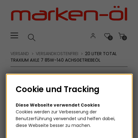
Willkommen.
Verwenden
Sie
ALT
+
B
0
0
für
das
VERSAND
VERSANDKOSTENFREI
20 LITER TOTAL
Barrierefreiheitsmenü
TRAXIUM AXLE 7 85W-140 ACHSGETRIEBEÖL
und
ALT
+
Cookie und Tracking
I,
um
direkt
Diese Webseite verwendet Cookies
zum
Cookies werden zur Verbesserung der
Inhalt
Benutzerführung verwendet und helfen dabei,
zu
diese Webseite besser zu machen.
springen.