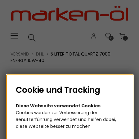
Willkommen.
Verwenden
Sie
ALT
+
B
0
0
für
das
VERSAND
DHL
5 LITER TOTAL QUARTZ 7000
Barrierefreiheitsmenü
ENERGY 10W-40
und
ALT
+
Cookie und Tracking
I,
um
direkt
Diese Webseite verwendet Cookies
zum
Cookies werden zur Verbesserung der
Inhalt
Benutzerführung verwendet und helfen dabei,
zu
diese Webseite besser zu machen.
springen.