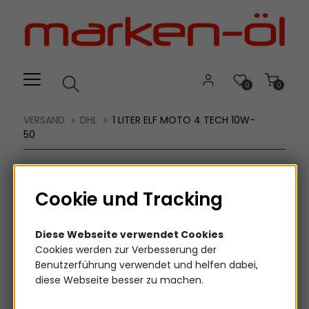
Willkommen.
Verwenden
Sie
ALT
+
B
0
0
für
das
VERSAND
DHL
1 LITER ELF MOTO 4 TECH 10W-
Barrierefreiheitsmenü
50
und
ALT
+
Cookie und Tracking
I,
um
direkt
Diese Webseite verwendet Cookies
zum
Cookies werden zur Verbesserung der
Inhalt
Benutzerführung verwendet und helfen dabei,
zu
diese Webseite besser zu machen.
springen.