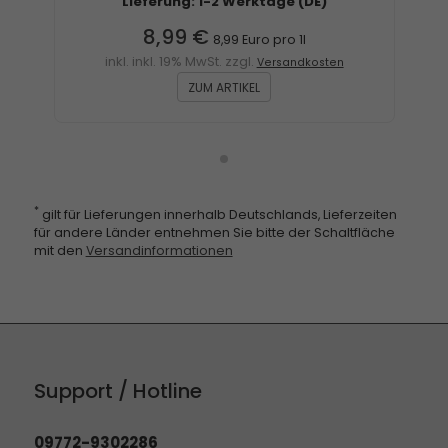
Lieferung: 1-2 Werktage (DE)
8,99 €
8,99 Euro pro 1l
inkl. inkl. 19% MwSt. zzgl.
Versandkosten
ZUM ARTIKEL
*
gilt für Lieferungen innerhalb Deutschlands, Lieferzeiten
für andere Länder entnehmen Sie bitte der Schaltfläche
mit den
Versandinformationen
Support / Hotline
09772-9302286