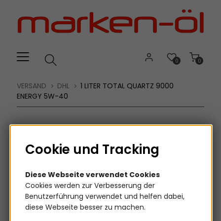
Willkommen.
Verwenden
Sie
ALT
+
B
0
0
für
das
VERSAND
DHL
1 LITER TOTAL QUARTZ 9000
Barrierefreiheitsmenü
ENERGY 5W-40
und
ALT
+
I,
Cookie und Tracking
um
direkt
Diese Webseite verwendet Cookies
zum
Cookies werden zur Verbesserung der
Inhalt
Benutzerführung verwendet und helfen dabei,
zu
diese Webseite besser zu machen.
springen.