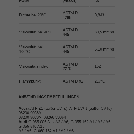
Farbe
(visuell)
rot
ASTM D
Dichte bei 20°C
0,843
1298
ASTM D
Viskosität bei 40°C
30,5 mm²/s
445
Viskosität bei
ASTM D
6,10 mm²/s
100°C
445
ASTM D
Viskositätsindex
152
2270
Flammpunkt
ASTM D 92
217°C
ANWENDUNGSEMPFEHLUNGEN
Acura
ATF Z1 (außer CVTs), ATF DW-1 (außer CVTs),
08200-9008A,
08200-9009A, 08266-99964
Audi
G 055 005 A1 / A2 / A6, G 055 162 A1 / A2 / A6,
G 055 540 A1 /
A2 / A6, G 060 162 A1 / A2 / A6