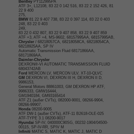
Bentley
PY112995PA
ATF 3+, L12108, 83 22 0 142 516, 83 22 2 152 426, 81
22 9 400
275,
BMW
81 22 9 407 738, 83 22 0 397 114, 83 22 0 403
248, 83 22 0 403
249,
83 22 0 432 807, 83 22 9 407 858, 83 22 9 407 859
ATF +3, ATF +4, MS-9602, 68157995AA, 68157995AB,
Chrysler
/ 68218057CA, 68218058CA, 68218054CA,
68218925AA, SP IV
Automatic Transmission Fluid 68171866AA,
68171869AA,
Daimler-Chrysler
DEXRON®-VI AUTOMATIC TRANSMISSION FLUID
68043742AB
Ford
MERCON LV, MERCON ULV, XT-10-QLVC
GM
DEXRON VI, DEXRON III H, DEXRON II D,
9986153,
General Motors 88861003, GM DEXRON HP ATF,
9986333, GMW16444,
GM1940184, GM93165414
ATF Z1 (außer CVTs), 082000-9001, 08266-9904,
08266-99907,
Honda
08200-9005
ATF DW-1 (außer CVTs), ATF-11 B2618-OLE-025
ATF-TYPE 3.1 08200-9017
Hyundai
SP-IV, 040000C90SG, 00232-1904/04500-
00115, SP-IV-RR, SPIV M
Infiniti
MATIC S, MATIC K, MATIC J, MATIC D