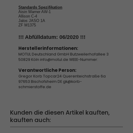
Standards Spezifikation
Aisin Warner AW-1
Allison C-4
Jalos JASO 1A
ZF M1375
!!! Abfülldatum: 06/2020 !!!
Herstellerinformationen:
MOTUL Deutschland GmbH Butzweilerhofallee 3
50829 Köln info@motul.de WEEE-Nummer:
Verantwortliche Person:
Gregor Korb Topcar24 Querenteichstraße 6a
97653 Bischofsheim DE gk@korb-
schmierstoffe.de
Kunden die diesen Artikel kauften,
kauften auch: