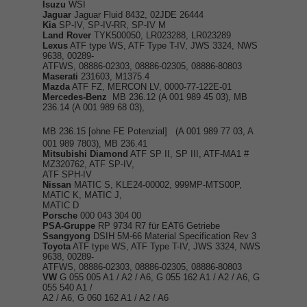
Isuzu
WSI
Jaguar
Jaguar Fluid 8432, 02JDE 26444
Kia
SP-IV, SP-IV-RR, SP-IV M
Land Rover
TYK500050, LR023288, LR023289
Lexus
ATF type WS, ATF Type T-IV, JWS 3324, NWS
9638, 00289-
ATFWS, 08886-02303, 08886-02305, 08886-80803
Maserati
231603, M1375.4
Mazda
ATF FZ, MERCON LV, 0000-77-122E-01
Mercedes-Benz
MB 236.12 (A 001 989 45 03), MB
236.14 (A 001 989 68 03),
MB 236.15 [ohne FE Potenzial]
(A 001 989 77 03, A
001 989 7803), MB 236.41
Mitsubishi Diamond
ATF SP II, SP III, ATF-MA1 #
MZ320762, ATF SP-IV,
ATF SPH-IV
Nissan
MATIC S, KLE24-00002, 999MP-MTS00P,
MATIC K, MATIC J,
MATIC D
Porsche
000 043 304 00
PSA-Gruppe
RP 9734 R7 für EAT6 Getriebe
Ssangyong
DSIH 5M-66 Material Specification Rev 3
Toyota
ATF type WS, ATF Type T-IV, JWS 3324, NWS
9638, 00289-
ATFWS, 08886-02303, 08886-02305, 08886-80803
VW
G 055 005 A1 / A2 / A6, G 055 162 A1 / A2 / A6, G
055 540 A1 /
A2 / A6, G 060 162 A1 / A2 / A6