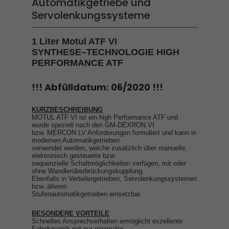
Automatikgetriebe und
Servolenkungssysteme
1 Liter Motul ATF VI
SYNTHESE–TECHNOLOGIE HIGH
PERFORMANCE ATF
!!! Abfülldatum: 06/2020 !!!
KURZBESCHREIBUNG
MOTUL ATF VI ist ein high Performance ATF und
wurde speziell nach den GM-DEXRON VI
bzw. MERCON LV Anforderungen formuliert und kann in
modernen Automatikgetrieben
verwendet werden, welche zusätzlich über manuelle,
elektronisch gesteuerte bzw.
sequenzielle Schaltmöglichkeiten verfügen, mit oder
ohne Wandlerüberbrückungskupplung.
Ebenfalls in Verteilergetrieben, Servolenkungssystemen
bzw. älteren
Stufenautomatikgetrieben einsetzbar.
BESONDERE VORTEILE
Schnelles Ansprechverhalten ermöglicht exzellente
Fahrdynamik mit nur minimaler