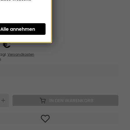
hes Weißöl
atum: 09/2023 !!!
tenfrei
9 €
zzgl.
Versandkosten
l
N
UP
IN DEN WARENKORB