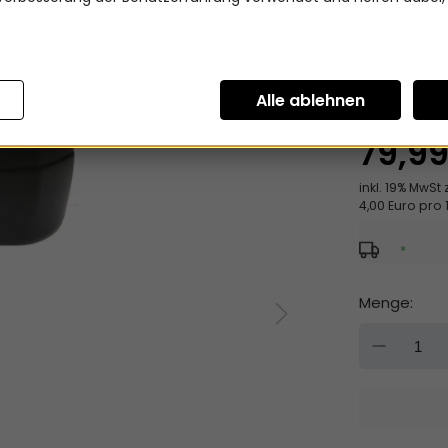
Medizinisc
!!! Abfülld
Versandkos
79,9
inkl. 19% MwSt 
4,00 Euro pro 1
*
Menge:
DOW