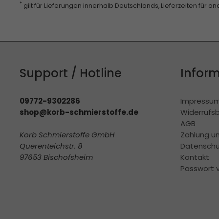
*
gilt für Lieferungen innerhalb Deutschlands, Lieferzeiten für 
Support / Hotline
Infor
09772-9302286
Impressu
shop@korb-schmierstoffe.de
Widerrufs
AGB
Korb Schmierstoffe GmbH
Zahlung u
Querenteichstr. 8
Datenschu
97653 Bischofsheim
Kontakt
Passwort 