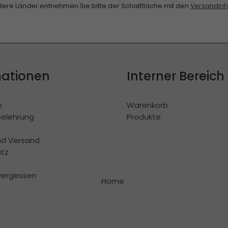
andere Länder entnehmen Sie bitte der Schaltfläche mit den
Versandinf
mationen
Interner Bereich
m
Warenkorb
belehrung
Produkte
nd Versand
tz
vergessen
Home