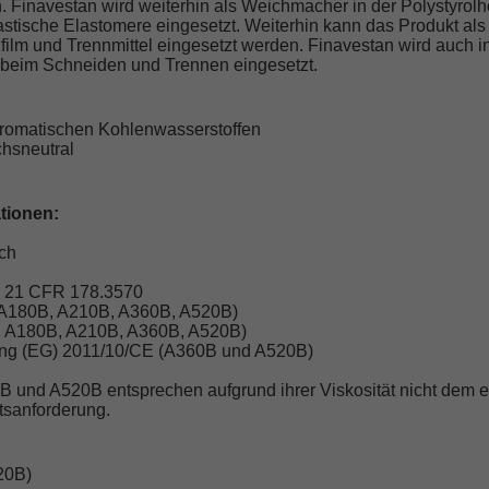
 Finavestan wird weiterhin als Weichmacher in der Polystyrolh
lastische Elastomere eingesetzt. Weiterhin kann das Produkt a
film und Trennmittel eingesetzt werden. Finavestan wird auch in
 beim Schneiden und Trennen eingesetzt.
 aromatischen Kohlenwasserstoffen
hsneutral
ationen:
ch
; 21 CFR 178.3570
 A180B, A210B, A360B, A520B)
, A180B, A210B, A360B, A520B)
nung (EG) 2011/10/CE (A360B und A520B)
B und A520B entsprechen aufgrund ihrer Viskosität nicht dem 
itsanforderung.
20B)