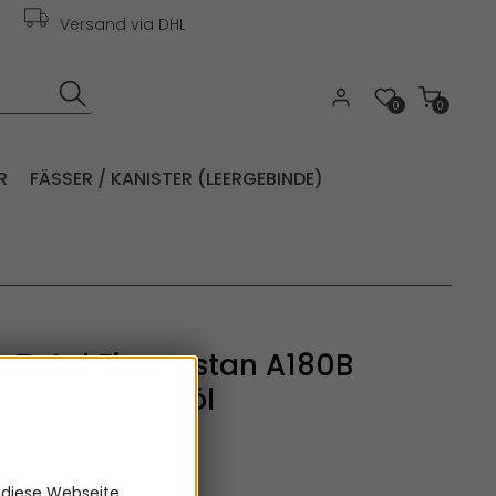
Versand via DHL
0
0
R
FÄSSER / KANISTER (LEERGEBINDE)
er Total Finavestan A180B
nisches Weißöl
:
0010908
 diese Webseite