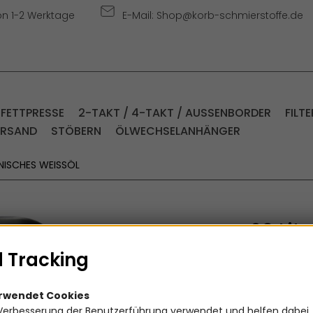
on 1-2 Werktage
E-Mail: Shop@korb-schmierstoffe.de
 FETTPRESSE
2-TAKT / 4-TAKT / AUSSENBORDER
FILTE
ERSAND
STÖBERN
ÖLWECHSELANHÄNGER
NISCHES WEISSÖL
20 Lit
Medizi
 Tracking
Artikelnummer
erwendet Cookies
Verbesserung der Benutzerführung verwendet und helfen dabei,