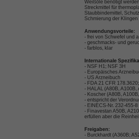
Weißöle benötigt werden.
Streckmittel für thermop
Staubbindemittel, Schutz
Schmierung der Klingen
Anwendungsvorteile:
- frei von Schwefel und
- geschmacks- und geruc
- farblos, klar
Internationale Spezifik
- NSF H1; NSF 3H
- Europäisches Arzneibu
- US Arzneibuch
- FDA 21 CFR 178.3620
- HALAL (A80B, A100B,
- Koscher (A80B, A100B
- entspricht der Verord
- EINECS-Nr. 232-455-8
- Finavestan A50B, A210
erfüllen aber die Reinhe
Freigaben:
- Burckhardt (A360B; A5