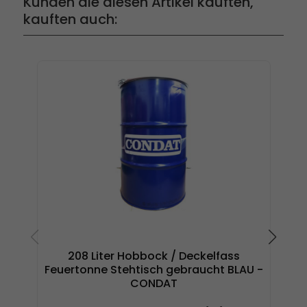
Kunden die diesen Artikel kauften,
kauften auch:
208 Liter Hobbock / Deckelfass
Feuertonne Stehtisch gebraucht BLAU -
G
CONDAT