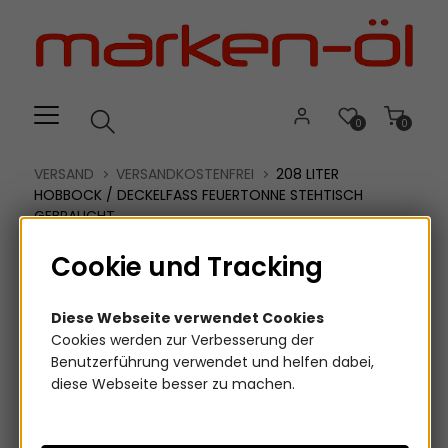
Willkommen.
Verwenden
Sie
ALT
+
B
0
0
für
das
VERSAND
VERSANDKOSTENFREI
208 LITER
Barrierefreiheitsmenü
HOBBOCK / DECKELFASS FEUERTONNE STEHTISCH
GEBRAUCHT
und
ALT
Cookie und Tracking
+
I,
um
Diese Webseite verwendet Cookies
direkt
Cookies werden zur Verbesserung der
zum
Benutzerführung verwendet und helfen dabei,
Inhalt
diese Webseite besser zu machen.
zu
springen.